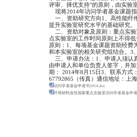
评审、择优支持”的原则，由实验
现将
2014
年访问学者基金课题指
一、资助研究方向
1
、高性能纤
提升实验室研究水平的基础研究。
二、资助对象及原则：
重点实验
点实验室的工作时间原则上不得低
原则：
1
、每项基金课题资助经费
和本实验室的相关研究组结合。
3
三、申请办法：
1
、申请人须认
由申请人和单位负责人签字，并加
期：
2014
年
8
月
15
日
3
、联系方式
67792865
（传真）
通信地址：上
访问学者基金申请书2014.doc
纤维材料改性国家重点实验室访问学者基金申请指南