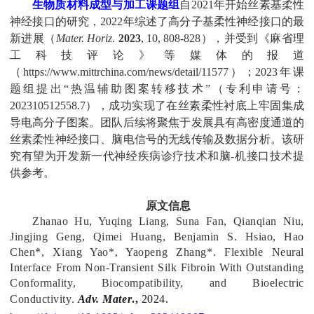
生物质材料成型与加工课题组
自
2021
年开始
丝素基柔性
神经接口的研究，
2022
年综述了高分子基柔性神经接口的最
新进展（
Mater. Horiz
.
2023
, 10, 808-828
），并受到《麻省理
工科技评论》等媒体的报道
（
https://www.mittrchina.com/news/detail/11577
）；
2023
年课
题组提出“热温辅助图案转移技术”（专利申请号：
202310512558.7
），成功实现了在丝素柔性衬底上牢固集成
导电高分子图案。团队后续将聚焦于发展具有高密度通道的
丝素柔性神经接口、脑电信号的无线传输及数据分析。该研
究有望为开发新一代神经疾病诊疗技术和脑
-
机接口技术提
供参考。
原文信息
Zhanao Hu, Yuqing Liang, Suna Fan, Qianqian Niu,
Jingjing Geng, Qimei Huang, Benjamin S. Hsiao, Hao
Chen
*
, Xiang Yao
*
, Yaopeng Zhang
*
. Flexible Neural
Interface From Non-Transient Silk Fibroin With Outstanding
Conformality, Biocompatibility, and Bioelectric
Conductivity.
Adv. Mater
.
,
2024.