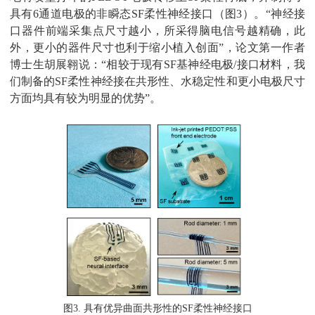
具有
6
通道电极的非瞬态
SF
柔性神经接口（图
3
）。“神经接
口器件前端采集点尺寸越小，所采得脑电信号越精确，此
外，更小的器件尺寸也利于缩小植入创面”，论文第一作者
博士生胡展翱说：“相较于现有
SF
基神经电极
/
接口材料，我
们制备的
SF
柔性神经接在共形性、水稳定性和更小电极尺寸
方面均具有较为明显的优势”。
图
3.
具有优异曲面共形性的
SF
柔性神经接口