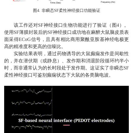
图
4.
非瞬态
SF
柔性神经接口功能验证
该工作还对
SF
神经接口生物功能进行了验证（图
4
）。
使用
SF
薄膜封装后的
SF
神经接口成功地在麻醉大鼠脑皮质表
面采得
ECoG
信号，且具有相比商用聚酰亚胺基神经电极更
高的精准度和更高的信噪比。
实验结果表明，通过药物诱导的大鼠癫痫发作是间歇性
的，并在潜伏期（或静息）、发作期和消退阶段循环约半小
时，而非通常认为的长时段处于发作期。这证实了非瞬态
SF
柔性神经接口可鉴别癫痫状态下大鼠的各类脑电波。