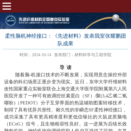
柔性脑机神经接口：《先进材料》发表我室张耀鹏团
队成果
时间：2024-10-14
发布部门：材料科学与工程学院
导 读
随着脑
-
机接口技术的不断发展，实现用意念操控外部
设备的科幻场景正逐步变为现实。近日，东华大学纤维材料
改性国家重点实验室联合上海交通大学医学院附属第六人民
医院开发了一种可有效调控丝素蛋白（
SF
）
/
聚
(3,4
乙烯二氧
噻吩
)
（
PEDOT
）分子互穿界面的热温辅助图案转移技术，
制得了具有优异共形性、耐久性的非瞬态
SF
柔性神经接口，
成功采集了具有更高精准度和更低信噪比的大鼠皮质脑电
（
ECoG
）信号，且生物相容性良好。这一进展为后续长效
脑电监控、神经疾病病理研究和人机交互提供了可能，在其