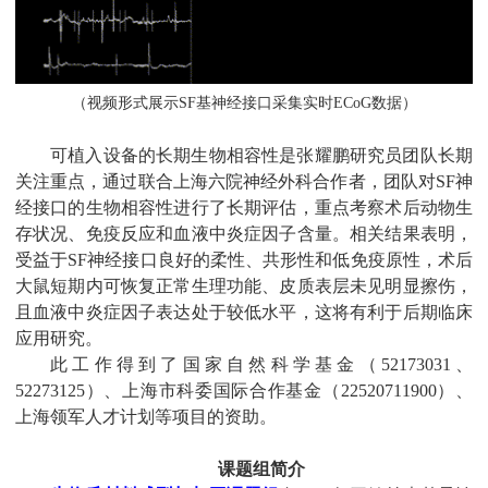
（视频形式展示
SF
基神经接口采集实时
ECoG
数据）
可植入设备的长期生物相容性是张耀鹏研究员团队长期
关注重点，通过联合上海六院神经外科合作者，团队对
SF
神
经接口的生物相容性进行了长期评估，重点考察术后动物生
存状况、免疫反应和血液中炎症因子含量。相关结果表明，
受益于
SF
神经接口良好的柔性、共形性和低免疫原性，术后
大鼠短期内可恢复正常生理功能、皮质表层未见明显擦伤，
且血液中炎症因子表达处于较低水平，这将有利于后期临床
应用研究。
此工作得到了国家自然科学基金（
52173031
、
52273125
）、上海市科委国际合作基金（
22520711900
）、
上海领军人才计划等项目的资助。
课题组简介