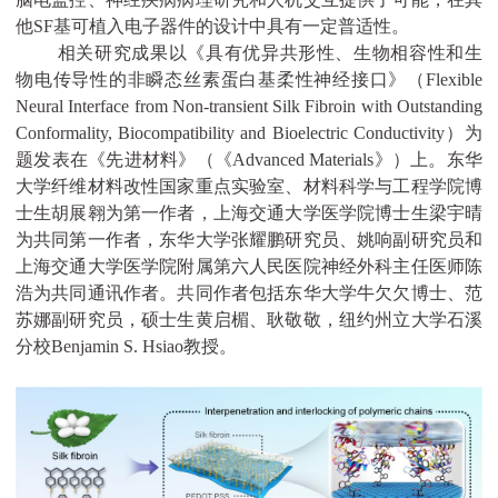
他
SF
基可植入电子器件的设计中具有一定普适性。
相关研究成果以《具有优异共形性、生物相容性和生
物电传导性的非瞬态丝素蛋白基柔性神经接口》（
Flexible
Neural Interface from Non-transient Silk Fibroin with Outstanding
Conformality, Biocompatibility and Bioelectric Conductivity
）为
题发表在《先进材料》（《
Advanced Materials
》）上。东华
大学纤维材料改性国家重点实验室、材料科学与工程学院博
士生胡展翱为第一作者，上海交通大学医学院博士生梁宇晴
为共同第一作者，东华大学张耀鹏研究员、姚响副研究员和
上海交通大学医学院附属第六人民医院神经外科主任医师陈
浩为共同通讯作者。共同作者包括东华大学牛欠欠博士、范
苏娜副研究员，硕士生黄启楣、耿敬敬，纽约州立大学石溪
分校
Benjamin S. Hsiao
教授。