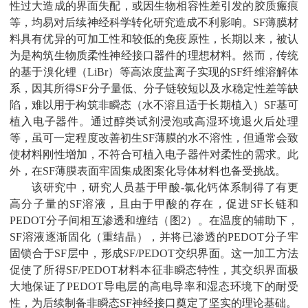
性过大造成的界面失配，或因生物相容性差引发的胶质瘢痕
等，均易对后续神经科学转化研究造成不利影响。
SF
薄膜材
料具有优异的可加工性和较低的免疫原性，长期以来，被认
为是构筑生物质柔性神经接口器件的理想材料。然而，传统
的基于溴化锂（
LiBr
）等高浓度盐离子实现的
SF
纤维溶解体
系，因其所得
SF
分子量低、分子链较短以及水稳定性差等缺
陷，难以用于构筑非瞬态（水不溶且适于长期植入）
SF
基可
植入电子器件。通过醇类试剂浸泡或高湿环境退火后处理
等，虽可一定程度改善初生
SF
薄膜的水不溶性，但通常会致
使材料刚性增加，不符合可植入电子器件对柔性的需求。此
外，在
SF
薄膜表面牢固集成图案化导体材料也备受挑战。
该研究中，研究人员基于甲酸
-
氯化钙体系制得了有更
高分子量的
SF
溶液，且由于甲酸的存在，促进
SF
长链和
PEDOT
分子间相互渗透和缠结（图
2
）。在温度的辅助下，
SF
溶液逐渐固化（重结晶），并将已渗透的
PEDOT
分子牢
固锁合于
SF
层中，形成
SF/PEDOT
交织界面。这一加工方法
促使了所得
SF/PEDOT
材料本征非瞬态特性，其交织界面极
大地保证了
PEDOT
导电层的高电导率和湿态环境下的耐受
性，为后续制备非瞬态
SF
神经接口奠定了坚实的理论基础。