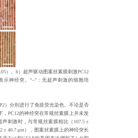
.05
）。
b
）超声驱动图案丝素膜刺激
PC12
表示神经突。“–”：无超声刺激的细胞培
P2
）分别进行了免疫荧光染色。不论是否
下，
PC12
的神经突在常规丝素膜上并未发
超声刺激时，与常规丝素膜相比（
107.5 ±
.2 ± 40.7 μm
），图案丝素膜上的神经突长