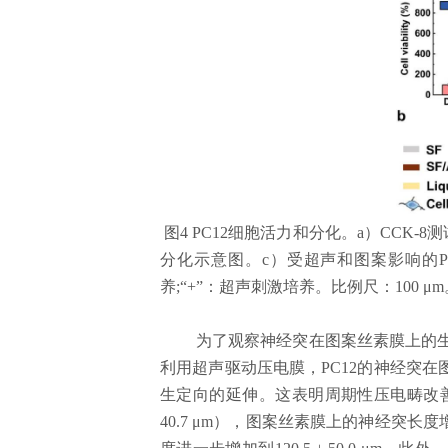
图
4 PC12
细胞活力和分化。
a
）
CCK-8
测
分化示意图。
c
）受超声和图案影响的
养
;“+”
：超声刺激培养。比例尺：
100 μm
为了观察神经突在图案丝素膜上的
利用超声驱动压电膜，
PC12
的神经突在
生定向的延伸。这表明周期性压电畴改
40.7 μm
），图案丝素膜上的神经突长度