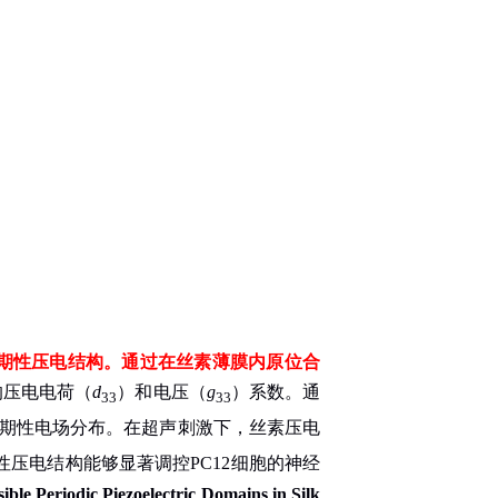
期性压电结构。通过在丝素薄膜内原位合
的压电电荷
（
d
）
和电压
（
g
）
系数。通
33
33
期性电场分布。在超声刺激下，丝素压电
性压电结构能够显著调控
PC12
细胞的神经
sible Periodic Piezoelectric Domains in Silk