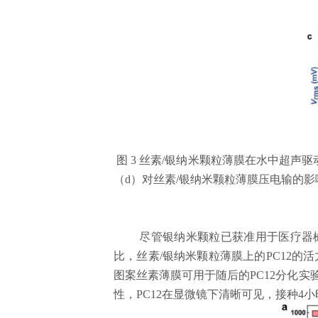
图
3
丝素
/
银纳米颗粒薄膜在水中超声驱
（
d
）对丝素
/
银纳米颗粒薄膜压电输的影
尽管银纳米颗粒已获准用于医疗器
比，丝素
/
银纳米颗粒薄膜上的
PC12
的活
图案丝素薄膜可用于随后的
PC12
分化实
性，
PC12
在显微镜下清晰可见，接种
4
小