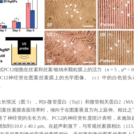
试
PC12
细胞在丝素和丝素
/
银纳米颗粒膜上的活力（
n = 5
，
p* < 0
PC12
神经突在图案丝素膜上的光学图像。（
c
）中的白色箭头
。
生长情况（图
5
），对
β-
微管蛋白（
Tuj1
）和微管相关蛋白
2
（
MA
图案丝素膜表面培养时，倾向于在图案垂直方向上延伸。相比之
善了神经突的生长方向。
PC12
的神经突长度统计表明，未施加
增加到
110.0 ± 40.1 μm
。在超声刺激下，与常规丝素膜相比（
113