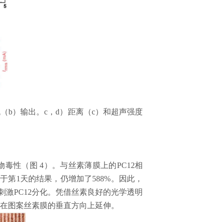
流（
b
）输出。
c
，
d
）距离（
c
）和超声强度
物毒性（图
4
）。与丝素薄膜上的
PC12
相
比于第
1
天的结果，仍增加了
588%
。因此，
刺激
PC12
分化。凭借丝素良好的光学透明
在图案丝素膜的垂直方向上延伸。