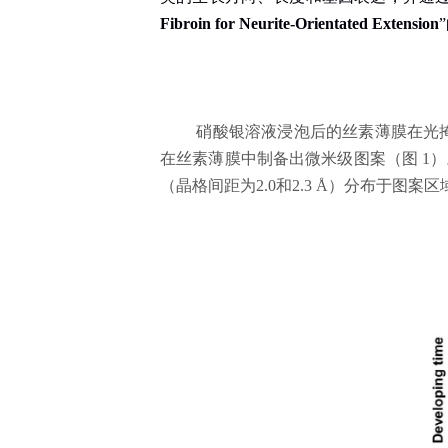
Fibroin for Neurite-Orientated Extension
”
硝酸银溶液浸泡后的丝素薄膜在光
在丝素薄膜中制备出微米级图案（图
1
）
（晶格间距为
2.0
和
2.3 Å
）分布于图案区