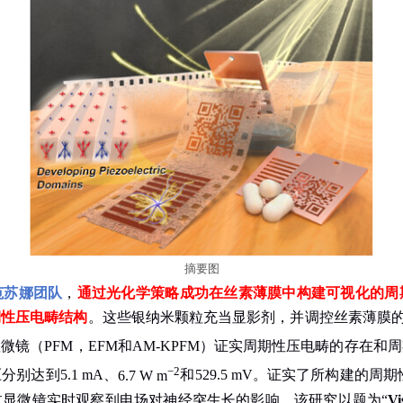
摘要图
范苏娜团队
，
通过光化学策略成功在丝素薄膜中构建可视化的周
期性压电畴结构
。这些银纳米颗粒充当显影剂，并调控丝素薄膜
显微镜
（
PFM
，
EFM
和
AM-KPFM
）
证实周期性压电畴的存在和周
−2
压分别达到
5.1 mA
、
6.7 W m
和
529.5 mV
。
证实了所构建的周期
过显微镜实时观察到电场对神经突生长的影响。该研究以题为
“
Vi