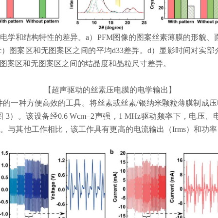
的电学和结构特性的差异。
a
）
PFM
图像的图案丝素薄膜的形貌、
c
）图案区和无图案区之间的平均
d33
差异。
d
）显影时间对实部
图案区和无图案区之间的结晶度和晶粒尺寸差异。
【超声驱动的丝素压电膜的电学输出】
件的一种方便高效的工具。将丝素或丝素
/
银纳米颗粒薄膜制成压
图
3
）。该设备经
0.6 Wcm−2
声强，
1 MHz
驱动频率下，电压、
2
。与其他工作相比，该工作具有更高的电流输出（
Irms
）和功率