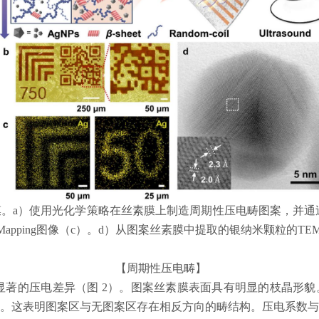
膜。
a
）使用光化学策略在丝素膜上制造周期性压电畴图案，并通
Mapping
图像（
c
）。
d
）从图案丝素膜中提取的银纳米颗粒的
TE
【周期性压电畴】
显著的压电差异（图
2
）。图案丝素膜表面具有明显的枝晶形貌
。这表明图案区与无图案区存在相反方向的畴结构。压电系数与