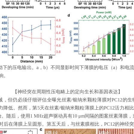
动下的压电输出。
a
，
b
）不同显影时间下薄膜的电压（
a
）和电
响。
【神经突在周期性压电畴上的定向生长和基因表达】
械，但仍必须仔细评估全曝光丝素
/
银纳米颗粒薄膜对
PC12
的生
力降低。然而，第
5
天在丝素
/
银纳米颗粒薄膜上的
PC12
活力相
验。随后，使用
1 MHz
超声驱动具有
10 μm
间隔的图案丝素薄膜，
时后在薄膜上呈圆形。第五天后，与丝素膜相比，
PC12
的神经突