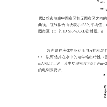
图
2
丝素薄膜中图案区和无图案区之间
曲线。红线拟合曲线表示
d33
的平均值。
图案区（
f
）的
1D SR-WAXD
衍射图。
g
）
超声是在液体中驱动压电发电机器
中，以评估其在水中的电学输出特性（
mA
和
2.7 mW
，其中功率密度为
6.7 Wm−
的电刺激要求。