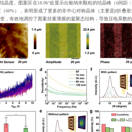
结晶度。图案区在
18.96°
处显示出银纳米颗粒的结晶峰（
d
间距
度（
60%
），表明形成了更多的非中心对称晶体（主要是
β
折叠形
变，有效地调控了图案丝素薄膜的凝聚态结构，导致压电系数的