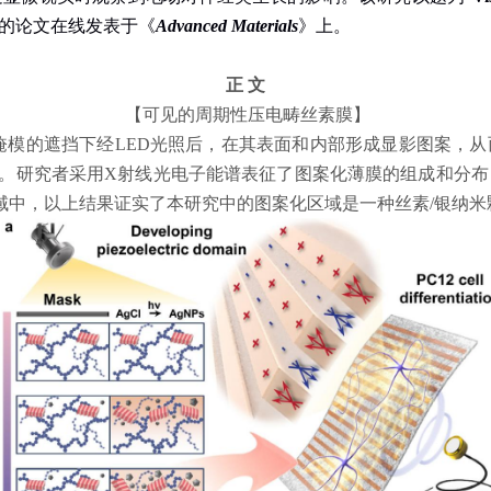
的论文在线发表于
《
Advanced Materials
》
上。
正 文
【可见的周期性压电畴丝素膜】
掩模的遮挡下经
LED
光照后，在其表面和内部形成显影图案，从
。研究者采用
X
射线光电子能谱表征了图案化薄膜的组成和分布
域中，以上结果证实了本研究中的图案化区域是一种丝素
/
银纳米