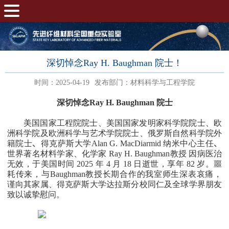
深切悼念Ray H. Baughman 院士！
时间：2025-04-19
发布部门：材料科学与工程学院
深切悼念
Ray H. Baughman
院士
美国国家工程院院士、美国国家发明家科学院院士、欧
洲科学院及欧洲科学与艺术学院院士、俄罗斯自然科学院外
籍院士
、
得克萨斯大学
Alan G. MacDiarmid
纳米中心主任
、
世界著名材料学家、化学家
Ray H. Baughman
教授 因病医治
无效，于美国时间
2025
年
4
月
18
日逝世，享年
82
岁。噩
耗传来，与
Baughman
教授长期合作的我室师生深表哀痛，
谨向其家属、得克萨斯大学达拉斯分校同仁及全球学界朋友
致以诚挚慰问。