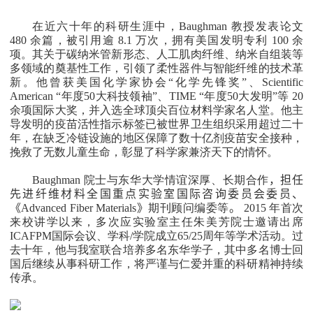
在近六十年的科研生涯中，
Baughman
教授发表论文
480
余篇，被引用逾
8.1
万次，拥有美国发明专利
100
余
项。其关于碳纳米管新形态、人工肌肉纤维、纳米自组装等
多领域的奠基性工作，引领了柔性器件与智能纤维的技术革
新。他曾获美国化学家协会“化学先锋奖”、
Scientific
American “
年度
50
大科技领袖”、
TIME “
年度
50
大发明”等
20
余项国际大奖，并入选全球顶尖百位材料学家名人堂。他主
导发明的疫苗活性指示标签已被世界卫生组织采用超过二十
年，在缺乏冷链设施的地区保障了数十亿剂疫苗安全接种，
挽救了无数儿童生命，彰显了科学家兼济天下的情怀。
Baughman
院士与东华大学情谊深厚、长期合作
，
担任
先进纤维材料全国重点实验室国际咨询委员会委员
、
《
Advanced Fiber Materials
》
期刊顾问编委
等
。
2015
年首次
来校讲学以来，多次应实验室主任朱美芳院士邀请出席
ICAFPM
国际会议、学科
/
学院成立
65/25
周年等学术活动。过
去十年，他与我室联合培养多名东华学子，其中多名博士回
国后继续从事科研工作，将严谨与仁爱并重的科研精神持续
传承。